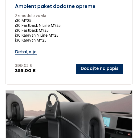
Ambient paket dodatne opreme
Za modele vozila
i30 MY25
i30 Fastback N Line MY25
i30 Fastback MY25
i30 Karavan N Line MY25
i30 Karavan MY25
Detaljnije
399,63 €
Dodajte na popis
355,00 €