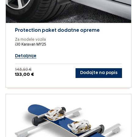
Protection paket dodatne opreme
Za modele vozila
i30 Karavan MY25
Detaljnije
148,93 €
Dodajte na popis
133,00 €