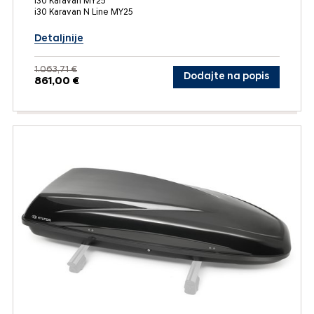
i30 Karavan MY25
i30 Karavan N Line MY25
Detaljnije
1.063,71 €
Dodajte na popis
861,00 €