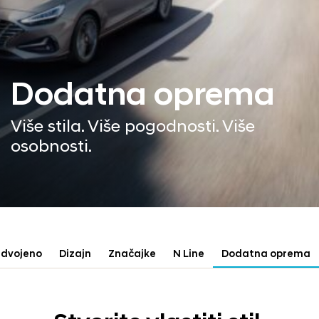
Dodatna oprema
Više stila. Više pogodnosti. Više
osobnosti.
zdvojeno
Dizajn
Značajke
N Line
Dodatna oprema