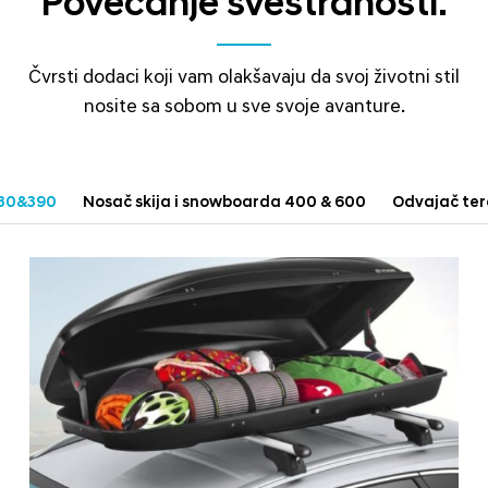
Povećanje svestranosti.
Čvrsti dodaci koji vam olakšavaju da svoj životni stil
nosite sa sobom u sve svoje avanture.
330&390
Nosač skija i snowboarda 400 & 600
Odvajač tere