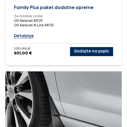
Family Plus paket dodatne opreme
Za modele vozila
i30 Karavan MY25
i30 Karavan N Line MY25
Detaljnije
1.151,48 €
Dodajte na popis
931,00 €