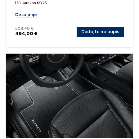
i30 Karavan MY25
Detaljnije
509,40 €
Dodajte na popis
464,00 €