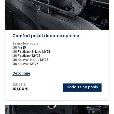
Comfort paket dodatne opreme
Za modele vozila
i30 MY25
i30 Fastback N Line MY25
i30 Fastback MY25
i30 Karavan N Line MY25
i30 Karavan MY25
Detaljnije
125,25 €
Dodajte na popis
101,00 €