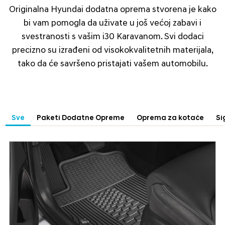
Originalna Hyundai dodatna oprema stvorena je kako
bi vam pomogla da uživate u još većoj zabavi i
svestranosti s vašim i30 Karavanom. Svi dodaci
precizno su izrađeni od visokokvalitetnih materijala,
tako da će savršeno pristajati vašem automobilu.
Sve
Paketi Dodatne Opreme
Oprema za kotače
Si