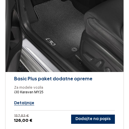
Basic Plus paket dodatne opreme
Za modele vozila
i30 Karavan MY25
Detaljnije
157,83 €
Dodajte na popis
126,00 €