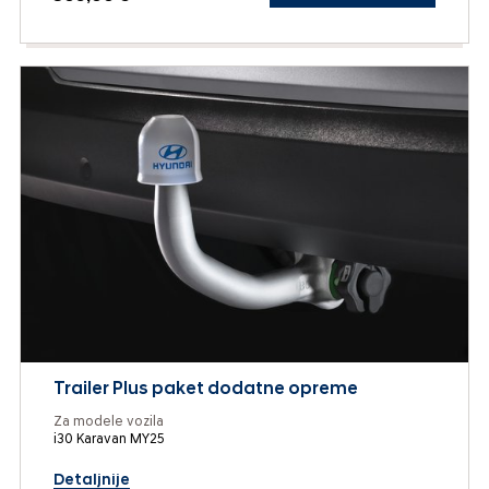
Trailer Plus paket dodatne opreme
Za modele vozila
i30 Karavan MY25
Detaljnije