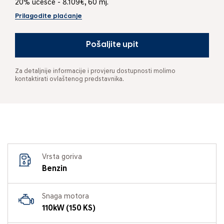
20% učešće - 8.109€, 60 mj.
Prilagodite plaćanje
Pošaljite upit
Za detaljnije informacije i provjeru dostupnosti molimo
kontaktirati ovlaštenog predstavnika.
Vrsta goriva
Benzin
Snaga motora
110kW (150 KS)