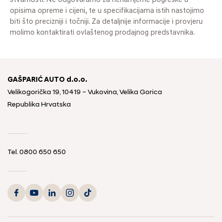
stvarnosti. Ne odgovaramo za nenamjerne pogreške u
opisima opreme i cijeni, te u specifikacijama istih nastojimo
biti što precizniji i točniji. Za detaljnije informacije i provjeru
molimo kontaktirati ovlaštenog prodajnog predstavnika.
GAŠPARIĆ AUTO d.o.o.
Velikogorička 19, 10419 – Vukovina, Velika Gorica
Republika Hrvatska
Tel.
0800 650 650