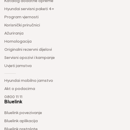
Katalog dodatne opreme
Hyundai servisni paketi 4+
Program vjernosti
Korisnički priručnici
Ažuriranja
Homologacija
Originalni rezervni dijelovi
Servisni opozivi i kampanje
Uvjeti jamstva
Hyundai mobilno jamstvo
Akt o podacima
0800 11 11
Bluelink
Bluelink povezivanje
Bluelink aplikacija
Bluelink pretplate