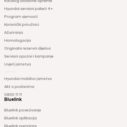
Katalog dodatne opreme
Hyundai servisni paketi 4+
Program vjernosti
Korisnički priručnici
Ažuriranja
Homologacija
Originalni rezervni dijelovi
Servisni opozivi i kampanje
Uvjeti jamstva
Hyundai mobilno jamstvo
Akt o podacima
0800 11 11
Bluelink
Bluelink povezivanje
Bluelink aplikacija
Bluelink pretplate