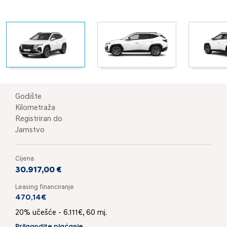
Godište
Kilometraža
Registriran do
Jamstvo
Cijena
30.917,00 €
Leasing financiranje
470,14€
20% učešće - 6.111€, 60 mj.
Prilagodite plaćanje