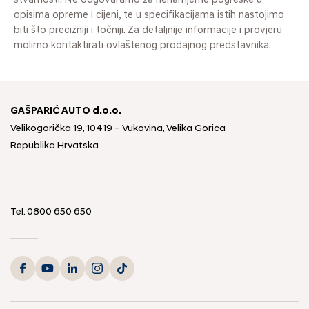
stvarnosti. Ne odgovaramo za nenamjerne pogreške u
opisima opreme i cijeni, te u specifikacijama istih nastojimo
biti što precizniji i točniji. Za detaljnije informacije i provjeru
molimo kontaktirati ovlaštenog prodajnog predstavnika.
GAŠPARIĆ AUTO d.o.o.
Velikogorička 19, 10419 – Vukovina, Velika Gorica
Republika Hrvatska
Tel.
0800 650 650