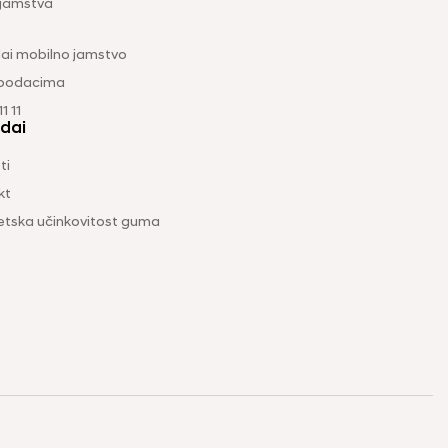
 jamstva
ai mobilno jamstvo
 podacima
1 11
dai
ti
kt
etska učinkovitost guma