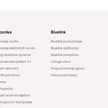
asnike
Bluelink
vanje vozila
Bluelink povezivanje
anje električnih vozila
Bluelink aplikacija
og dodatne opreme
Bluelink pretplate
i servisni paketi 4+
Usluge uživo
am vjernosti
Prepoznavanje glasa
čki priručnici
Više povezivanja
anja
ogacija
lni rezervni dijelovi
ni opozivi i kampanje