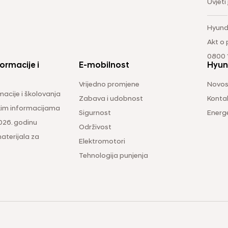
Uvjeti
Hyund
Akt o
0800 1
ormacije i
E-mobilnost
Hyun
Vrijedno promjene
Novos
macije i školovanja
Zabava i udobnost
Konta
čkim informacijama
Sigurnost
Energ
026. godinu
Održivost
aterijala za
Elektromotori
Tehnologija punjenja