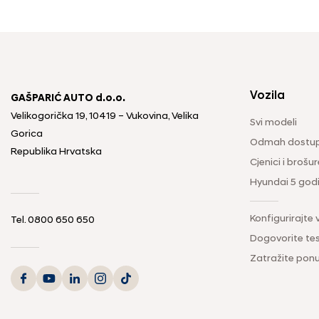
Vozila
GAŠPARIĆ AUTO d.o.o.
Velikogorička 19, 10419 – Vukovina, Velika
Svi modeli
Gorica
Odmah dostup
Republika Hrvatska
Cjenici i brošur
Hyundai 5 god
Konfigurirajte 
Tel.
0800 650 650
Dogovorite tes
Zatražite pon