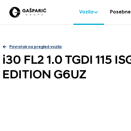
Vozila
Posebne
Povratak na pregled vozila
i30 FL2 1.0 TGDI 115 
EDITION G6UZ