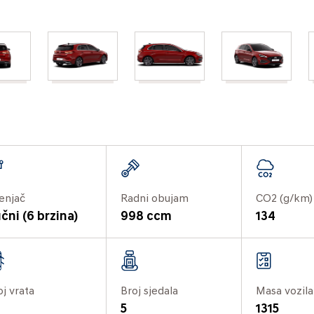
enjač
Radni obujam
CO2 (g/km)
čni (6 brzina)
998 ccm
134
oj vrata
Broj sjedala
Masa vozila
5
1315