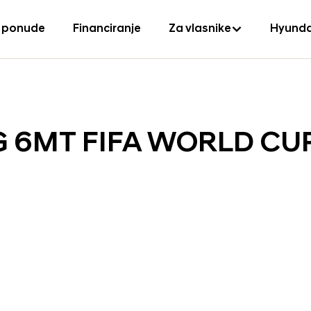
 ponude
Financiranje
Za vlasnike
Hyunda
ISG 6MT FIFA WORLD CU