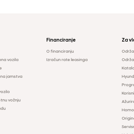
Financiranje
Za vl
O financiranju
Održa
na vozila
Izračun rate leasinga
Održav
e
Katal
ina jamstva
Hyunda
Progr
vozilo
Korisni
tnu vožnju
Ažurir
udu
Homol
Origina
Servis