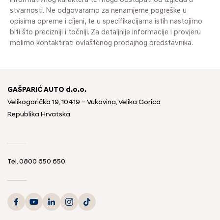
informativnog karaktera te mogu odstupati od izgleda u
stvarnosti. Ne odgovaramo za nenamjerne pogreške u
opisima opreme i cijeni, te u specifikacijama istih nastojimo
biti što precizniji i točniji. Za detaljnije informacije i provjeru
molimo kontaktirati ovlaštenog prodajnog predstavnika.
GAŠPARIĆ AUTO d.o.o.
Velikogorička 19, 10419 – Vukovina, Velika Gorica
Republika Hrvatska
Tel.
0800 650 650