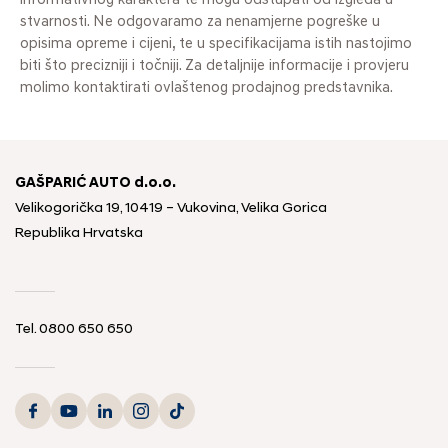
informativnog karaktera te mogu odstupati od izgleda u
stvarnosti. Ne odgovaramo za nenamjerne pogreške u
opisima opreme i cijeni, te u specifikacijama istih nastojimo
biti što precizniji i točniji. Za detaljnije informacije i provjeru
molimo kontaktirati ovlaštenog prodajnog predstavnika.
GAŠPARIĆ AUTO d.o.o.
Velikogorička 19, 10419 – Vukovina, Velika Gorica
Republika Hrvatska
Tel.
0800 650 650