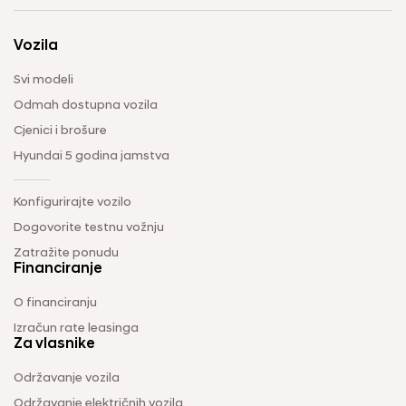
Vozila
Svi modeli
Odmah dostupna vozila
Cjenici i brošure
Hyundai 5 godina jamstva
Konfigurirajte vozilo
Dogovorite testnu vožnju
Zatražite ponudu
Financiranje
O financiranju
Izračun rate leasinga
Za vlasnike
Održavanje vozila
Održavanje električnih vozila