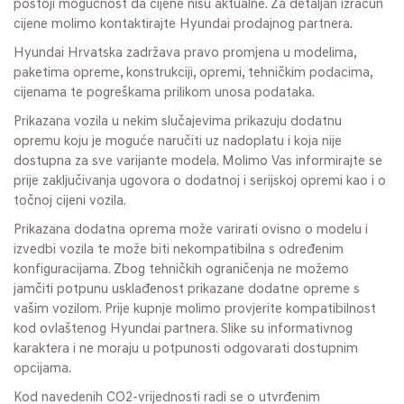
postoji mogućnost da cijene nisu aktualne. Za detaljan izračun
cijene molimo kontaktirajte Hyundai prodajnog partnera.
Hyundai Hrvatska zadržava pravo promjena u modelima,
paketima opreme, konstrukciji, opremi, tehničkim podacima,
cijenama te pogreškama prilikom unosa podataka.
Prikazana vozila u nekim slučajevima prikazuju dodatnu
opremu koju je moguće naručiti uz nadoplatu i koja nije
dostupna za sve varijante modela. Molimo Vas informirajte se
prije zaključivanja ugovora o dodatnoj i serijskoj opremi kao i o
točnoj cijeni vozila.
Prikazana dodatna oprema može varirati ovisno o modelu i
izvedbi vozila te može biti nekompatibilna s određenim
konfiguracijama. Zbog tehničkih ograničenja ne možemo
jamčiti potpunu usklađenost prikazane dodatne opreme s
vašim vozilom. Prije kupnje molimo provjerite kompatibilnost
kod ovlaštenog Hyundai partnera. Slike su informativnog
karaktera i ne moraju u potpunosti odgovarati dostupnim
opcijama.
Kod navedenih CO2-vrijednosti radi se o utvrđenim