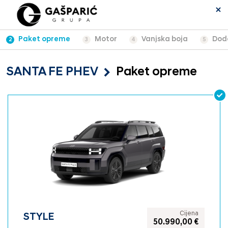
Paket opreme
Motor
Vanjska boja
Dod
2
3
4
5
SANTA FE PHEV
Paket opreme
Cijena
STYLE
50.990,00 €