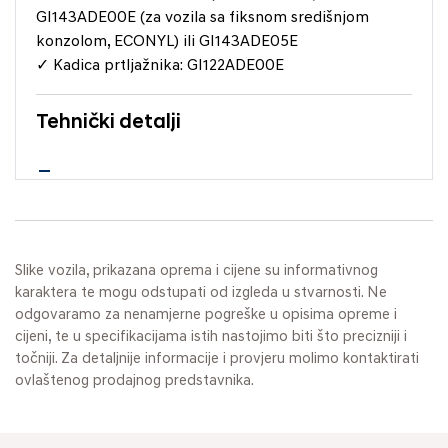
GI143ADE00E (za vozila sa fiksnom središnjom
konzolom, ECONYL) ili GI143ADE05E
✓ Kadica prtljažnika: GI122ADE00E
Tehnički detalji
Slike vozila, prikazana oprema i cijene su informativnog
karaktera te mogu odstupati od izgleda u stvarnosti. Ne
odgovaramo za nenamjerne pogreške u opisima opreme i
cijeni, te u specifikacijama istih nastojimo biti što precizniji i
točniji. Za detaljnije informacije i provjeru molimo kontaktirati
ovlaštenog prodajnog predstavnika.