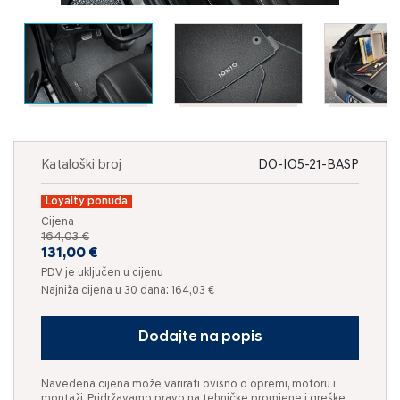
Kataloški broj
DO-IO5-21-BASP
Loyalty ponuda
Cijena
164,03 €
131,00 €
PDV je uključen u cijenu
Najniža cijena u 30 dana: 164,03 €
Dodajte na popis
Navedena cijena može varirati ovisno o opremi, motoru i
montaži. Pridržavamo pravo na tehničke promjene i greške.